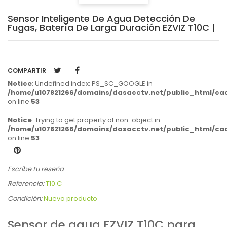
Sensor Inteligente De Agua Detección De
Fugas, Batería De Larga Duración EZVIZ T10C |
COMPARTIR
Notice
: Undefined index: PS_SC_GOOGLE in
/home/u107821266/domains/dasacctv.net/public_html/cach
on line
53
Notice
: Trying to get property of non-object in
/home/u107821266/domains/dasacctv.net/public_html/cach
on line
53
Escribe tu reseña
Referencia:
T10 C
Condición:
Nuevo producto
Sensor de agua EZVIZ T10C para