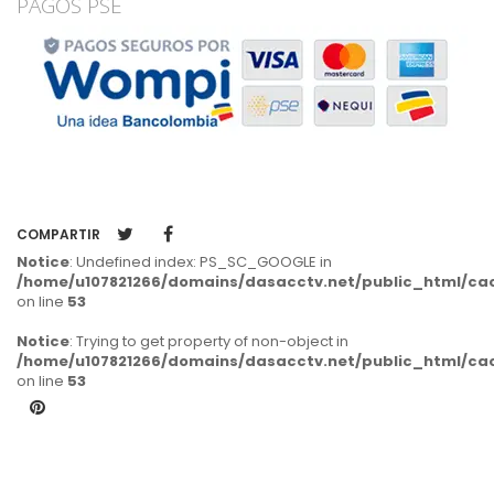
PAGOS PSE
COMPARTIR
Notice
: Undefined index: PS_SC_GOOGLE in
/home/u107821266/domains/dasacctv.net/public_html/cach
on line
53
Notice
: Trying to get property of non-object in
/home/u107821266/domains/dasacctv.net/public_html/cach
on line
53