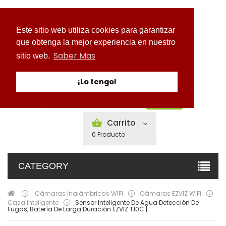
Mi cuenta
Este sitio web utiliza cookies para garantizar
que obtenga la mejor experiencia en nuestro
Saber Mas
sitio web.
¡Lo tengo!
Buscar
Carrito
0
Producto
CATEGORY
Cámaras Inalámbricas WIFI
Cámaras EZVIZ WiFi
>
>
>
Casa Inteligente
Sensor Inteligente De Agua Detección De
>
Fugas, Batería De Larga Duración EZVIZ T10C |