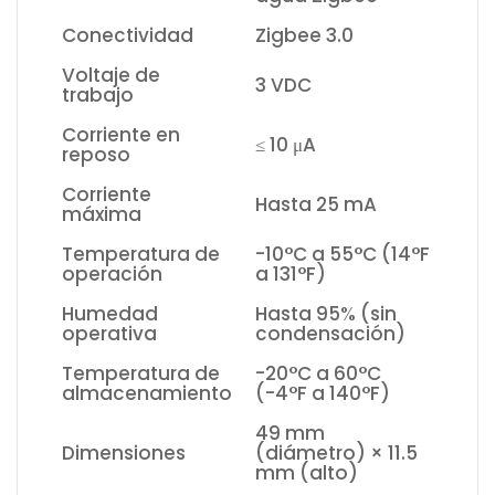
Conectividad
Zigbee 3.0
Voltaje de
3 VDC
trabajo
Corriente en
≤ 10 μA
reposo
Corriente
Hasta 25 mA
máxima
Temperatura de
-10°C a 55°C (14°F
operación
a 131°F)
Humedad
Hasta 95% (sin
operativa
condensación)
Temperatura de
-20°C a 60°C
almacenamiento
(-4°F a 140°F)
49 mm
Dimensiones
(diámetro) × 11.5
mm (alto)