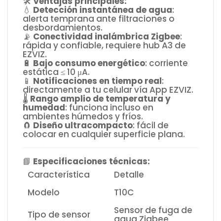
🛠️
Ventajas principales:
💧
Detección instantánea de agua
:
alerta temprana ante filtraciones o
desbordamientos.
📡
Conectividad inalámbrica Zigbee
:
rápida y confiable, requiere hub A3 de
EZVIZ.
🔋
Bajo consumo energético
: corriente
estática ≤ 10 μA.
📱
Notificaciones en tiempo real
:
directamente a tu celular vía App EZVIZ.
🌡️
Rango amplio de temperatura y
humedad
: funciona incluso en
ambientes húmedos y fríos.
🧲
Diseño ultracompacto
: fácil de
colocar en cualquier superficie plana.
📘
Especificaciones técnicas:
Característica
Detalle
Modelo
T10C
Sensor de fuga de
Tipo de sensor
agua Zigbee