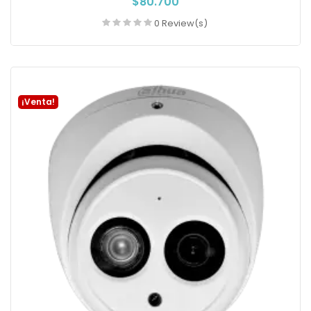
$80.700
0 Review(s)
Añadir a la cesta
¡Venta!