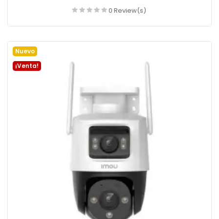
0 Review(s)
Añadir a la cesta
Nuevo
¡Venta!