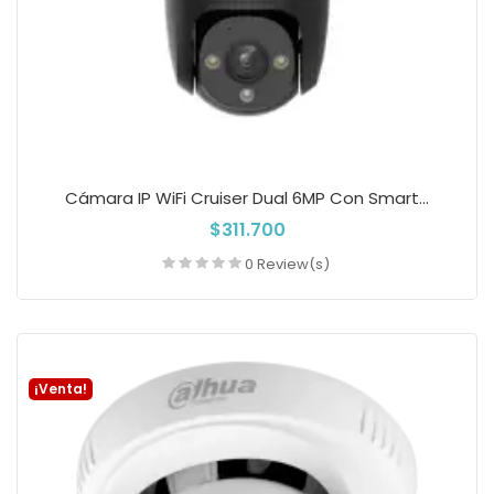
Cámara IP WiFi Cruiser Dual 6MP Con Smart...
$311.700
0 Review(s)
Añadir a la cesta
¡Venta!