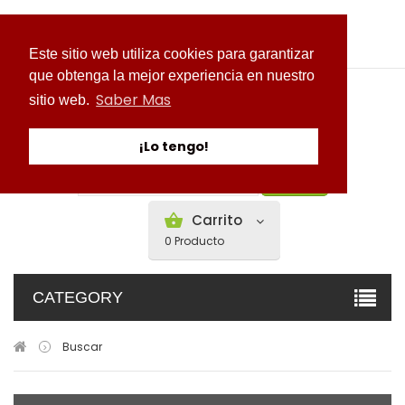
Mi cuenta
Este sitio web utiliza cookies para garantizar
que obtenga la mejor experiencia en nuestro
Saber Mas
sitio web.
¡Lo tengo!
Buscar
Carrito
0
Producto
CATEGORY
Buscar
>