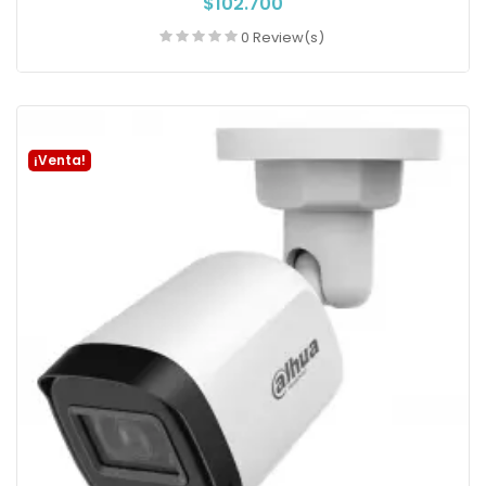
$102.700
0 Review(s)
Añadir a la cesta
¡Venta!