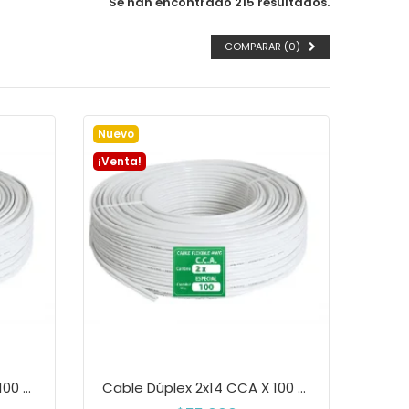
Se han encontrado 215 resultados.
COMPARAR (
0
)
Nuevo
¡Venta!
Cable Dúplex 2x16 CCA X 100 Metros – Línea...
Cable Dúplex 2x14 CCA X 100 Metros –...