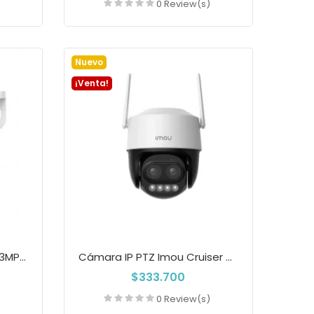
)
0 Review(s)
a
Añadir a la cesta
Nuevo
¡Venta!
Cámara WIFI Ranger Mini 3MP 2K Con Audio...
Cámara IP PTZ Imou Cruiser Z 5MP Con Zoom...
$333.700
)
0 Review(s)