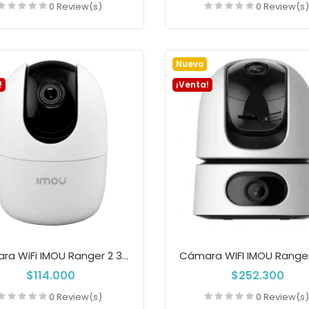
0 Review(s)
0 Review(s
Añadir a la cesta
Añadir a la cest
Nuevo
!
¡Venta!
Cámara WiFi IMOU Ranger 2 3MP 2K Con...
$114.000
$252.300
0 Review(s)
0 Review(s