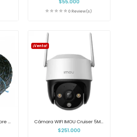
$55.000
)
0 Review(s)
a
Añadir a la cesta
¡Venta!
Cable Neopreno 2x20 Cobre X 200 Metros –...
Cámara WIFI IMOU Cruiser 5MP Full Color PT...
$251.000