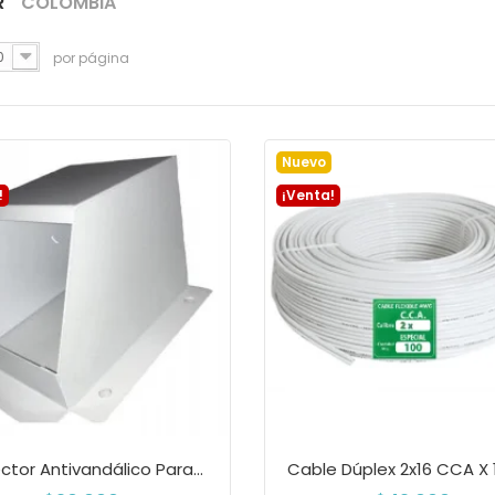
R
"COLOMBIA"
0
por página
Nuevo
!
¡Venta!
Protector Antivandálico Para Cámara Domo...