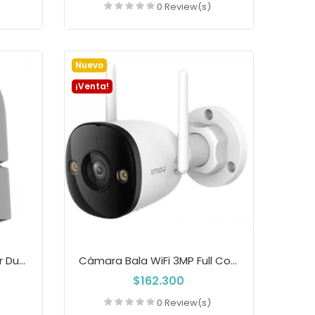
)
0 Review(s)
a
Añadir a la cesta
Nuevo
¡Venta!
Cámara WIFI IMOU Ranger Dual 10MP Full...
Cámara Bala WiFi 3MP Full Color Con...
$162.300
)
0 Review(s)