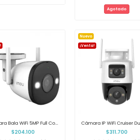
Agotado
Añadir a la cesta
Añadir a la cest
Nuevo
!
¡Venta!
Cámara Bala WiFi 5MP Full Color Con...
$204.100
$311.700