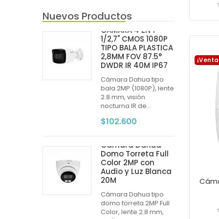
Nuevos Productos
CAMARA 4 EN 1
1/2,7" CMOS 1080P
TIPO BALA PLASTICA
2,8MM FOV 87.5°
¡Venta
DWDR IR 40M IP67
Cámara Dahua tipo
bala 2MP (1080P), lente
2.8 mm, visión
nocturna IR de...
$102.600
Cámara Dahua
Domo Torreta Full
Color 2MP con
Audio y Luz Blanca
20M
Cámara Dahua tipo
domo torreta 2MP Full
Color, lente 2.8 mm,