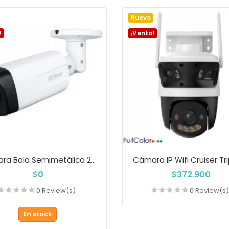
Añadir a la cesta
Añadir a la cest
Nuevo
!
¡Venta!
Cámara Bala Semimetálica 2MP Dahua IR 80M...
$0
$372.900
0 Review(s)
0 Review(s
En stock
Añadir a la cest