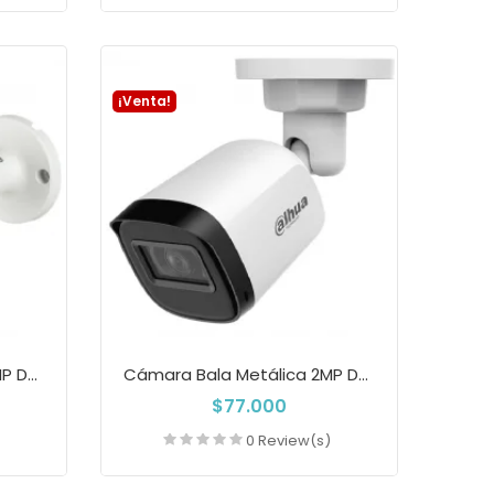
a
Añadir a la cesta
¡Venta!
Cámara Bala Metálica 2MP Dahua IR 30M IP67...
Cámara Bala Metálica 2MP Dahua Con Audio...
$77.000
)
0 Review(s)