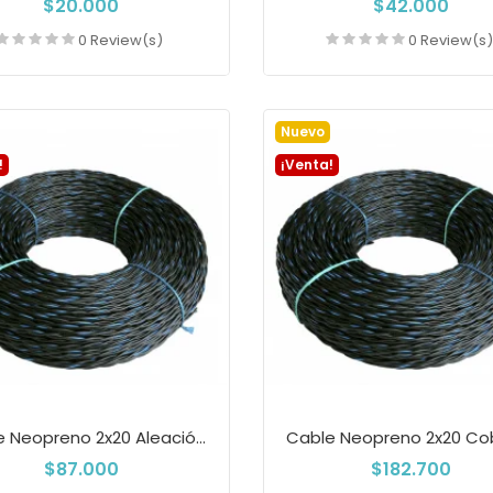
$20.000
$42.000
0 Review(s)
0 Review(s
Añadir a la cesta
Añadir a la cest
Nuevo
!
¡Venta!
Cable Neopreno 2x20 Aleación X 200 Metros...
$87.000
$182.700