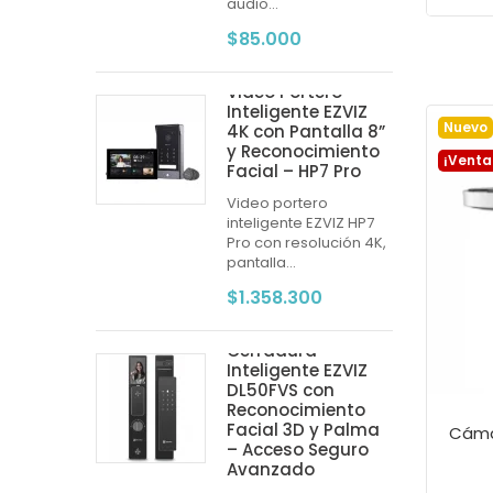
audio...
$85.000
Video Portero
Inteligente EZVIZ
Nuevo
4K con Pantalla 8”
y Reconocimiento
¡Venta
Facial – HP7 Pro
Video portero
inteligente EZVIZ HP7
Pro con resolución 4K,
pantalla...
$1.358.300
Cerradura
Inteligente EZVIZ
DL50FVS con
Reconocimiento
Facial 3D y Palma
– Acceso Seguro
Avanzado