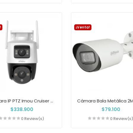
Añadir a la cesta
Añadir a la cest
!
¡Venta!
Cámara IP PTZ Imou Cruiser Dual 10MP Con...
$338.900
$79.100
0 Review(s)
0 Review(s