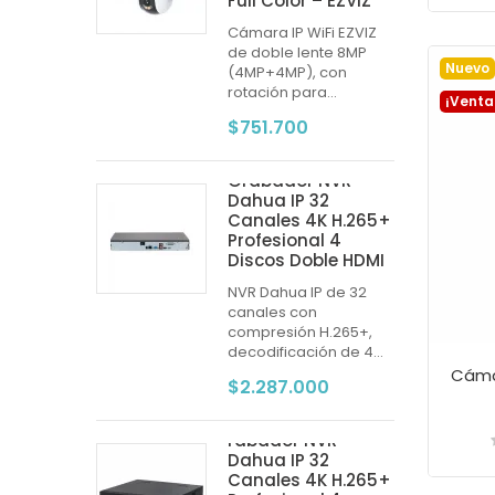
Full Color – EZVIZ
Cámara IP WiFi EZVIZ
de doble lente 8MP
Nuevo
(4MP+4MP), con
rotación para...
¡Venta
$751.700
Grabador NVR
Dahua IP 32
Canales 4K H.265+
Profesional 4
Discos Doble HDMI
NVR Dahua IP de 32
canales con
compresión H.265+,
decodificación de 4...
$2.287.000
rabador NVR
Dahua IP 32
Canales 4K H.265+