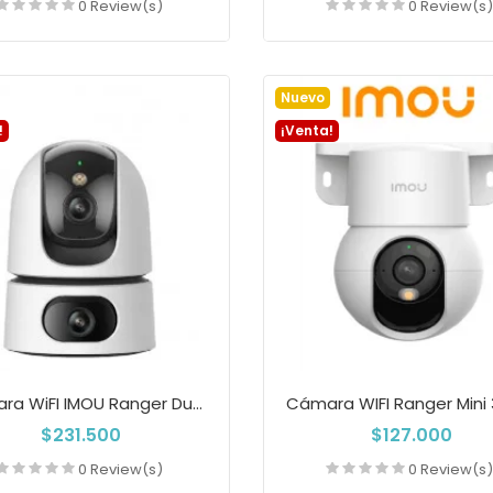
0 Review(s)
0 Review(s
Añadir a la cesta
Añadir a la cest
Nuevo
!
¡Venta!
Cámara WiFI IMOU Ranger Dual 6MP Con...
$231.500
$127.000
0 Review(s)
0 Review(s