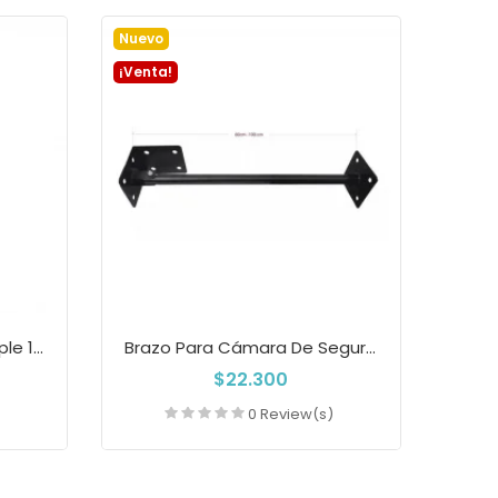
a
Añadir a la cesta
Nuevo
¡Venta!
Cámara IP Wifi Cruiser Triple 11MP Con...
Brazo Para Cámara De Seguridad BR25 –...
$22.300
)
0 Review(s)
a
Añadir a la cesta