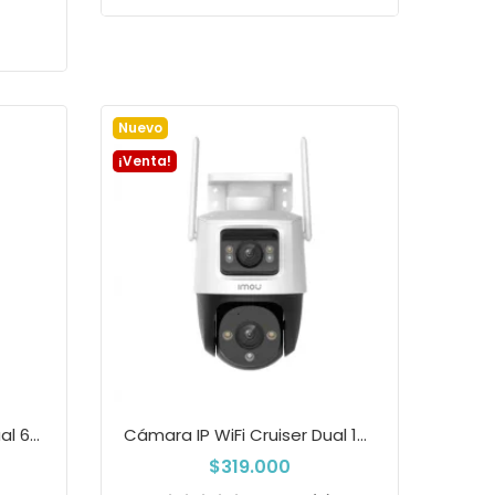
Añadir a la cesta
a
Nuevo
¡Venta!
Cámara IP WiFi Cruiser Dual 6MP Con Smart...
Cámara IP WiFi Cruiser Dual 10MP Con...
$319.000