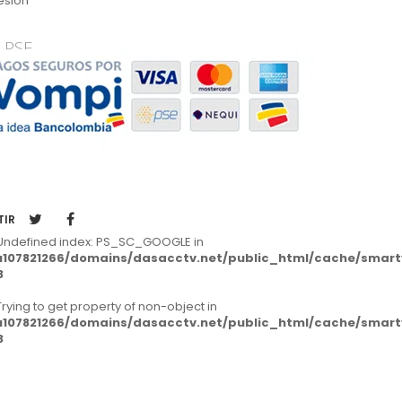
esión
 PSE
TIR
 Undefined index: PS_SC_GOOGLE in
107821266/domains/dasacctv.net/public_html/cache/smarty/
3
 Trying to get property of non-object in
107821266/domains/dasacctv.net/public_html/cache/smarty/
3