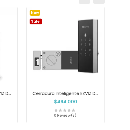
New
Sale!
Sale!
Cerradura Inteligente EZVIZ DL04...
Cerradura Inteligente EZVIZ DL03...
$464.000
0 Review(s)
Add to cart