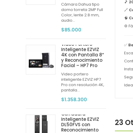
🎵
2
Cámara Dahua tipo
domo torreta 2MP Full
🔗
C
Color, lente 2.8 mm,
🧠
C
audio...
⚙️ F
$85.000
Video Portero
✅
B
Inteligente EZVIZ
Esca
4K con Pantalla 8”
y Reconocimiento
Cont
Facial – HP7 Pro
Inst
Video portero
Segu
inteligente EZVIZ HP7
Pro con resolución 4K,
Idea
pantalla...
$1.358.300
Cerradura
Inteligente EZVIZ
23 O
DL50FVS con
Reconocimiento