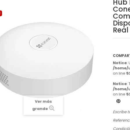
Hub 
Cone
!
Comp
Disp
Real
COMPAR
Notice
:
/home/u
on line
5
Notice
:
/home/u
on line
5
Ver más
grande
Escribe t
Referenci
Condició