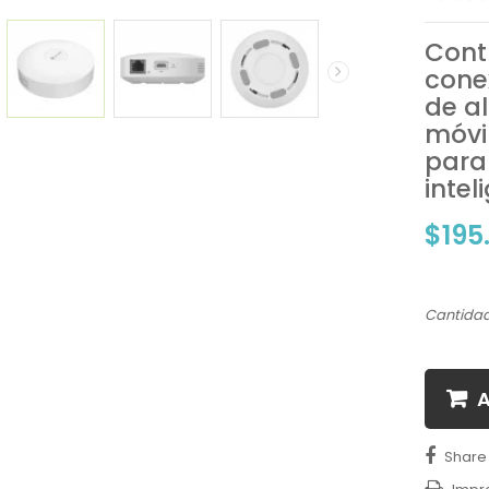
Cont
cone
de a
móvi
para 
intel
$195
Cantida
A
Share