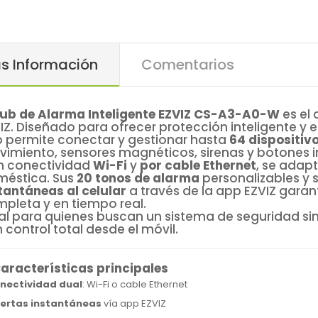
s Información
Comentarios
ub de Alarma Inteligente EZVIZ CS-A3-A0-W
es el 
IZ. Diseñado para ofrecer protección inteligente y 
 permite conectar y gestionar hasta
64 dispositivo
imiento, sensores magnéticos, sirenas y botones in
n conectividad
Wi-Fi
y
por cable Ethernet
, se adap
éstica. Sus
20 tonos de alarma
personalizables y 
tantáneas al celular
a través de la app EZVIZ garan
pleta y en tiempo real.
al para quienes buscan un sistema de seguridad si
 control total desde el móvil.
aracterísticas principales
nectividad dual
: Wi-Fi o cable Ethernet
lertas instantáneas
vía app EZVIZ