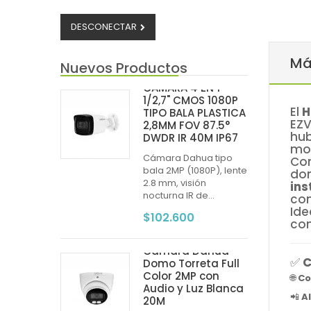
DESCONECTAR
Má
Nuevos Productos
CAMARA 4 EN 1
1/2,7" CMOS 1080P
El
H
TIPO BALA PLASTICA
EZV
2,8MM FOV 87.5°
hub
DWDR IR 40M IP67
mov
Cámara Dahua tipo
Co
bala 2MP (1080P), lente
dom
2.8 mm, visión
ins
nocturna IR de...
com
Ide
$102.600
con
Cámara Dahua
✅
C
Domo Torreta Full
Color 2MP con
🌐
Co
Audio y Luz Blanca
📲
A
20M