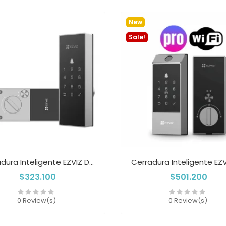
New
Sale!
Cerradura Inteligente EZVIZ DL03...
$323.100
$501.200
0 Review(s)
0 Review(s)
Add to cart
Add to cart