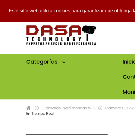
Mi Cuenta
Mi Lista De Deseos
Pedido
Iniciar Sesión
Este sitio web utiliza cookies para garantizar que obtenga 
Categorías
Inici
Cont
Moni
Cámaras Inalámbricas WIFI
Cámaras EZVIZ 
>
>
En Tiempo Real