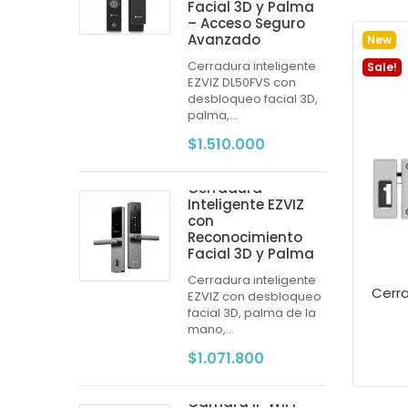
Facial 3D y Palma
– Acceso Seguro
Avanzado
New
Cerradura inteligente
Sale!
EZVIZ DL50FVS con
desbloqueo facial 3D,
palma,...
$1.510.000
Cerradura
Inteligente EZVIZ
con
Reconocimiento
Facial 3D y Palma
Cerradura inteligente
EZVIZ con desbloqueo
facial 3D, palma de la
mano,...
$1.071.800
Cámara IP WiFi