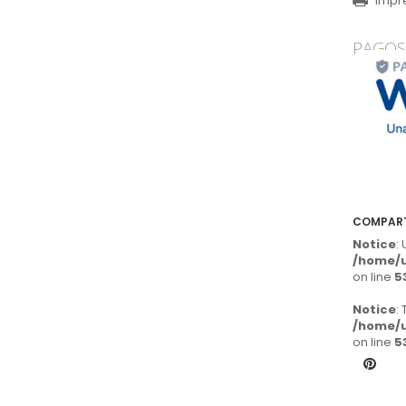
Impr
PAGOS
COMPAR
Notice
:
/home/u
on line
5
Notice
:
/home/u
on line
5