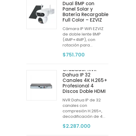
Dual 8MP con
Panel Solar y
Batería Recargable
Full Color – EZVIZ
Cámara IP WiFi EZVIZ
de doble lente 8MP
(4MP+4MP), con
rotación para...
$751.700
Grabador NVR
Dahua IP 32
Canales 4K H.265+
Profesional 4
Discos Doble HDMI
NVR Dahua IP de 32
canales con
compresión H.265+,
decodificación de 4...
$2.287.000