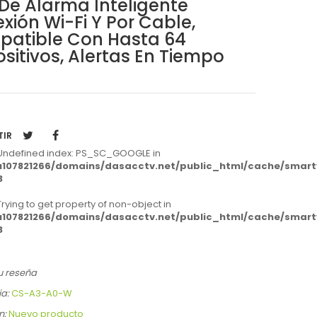
De Alarma Inteligente
xión Wi-Fi Y Por Cable,
atible Con Hasta 64
ositivos, Alertas En Tiempo
TIR
 Undefined index: PS_SC_GOOGLE in
107821266/domains/dasacctv.net/public_html/cache/smarty/
3
 Trying to get property of non-object in
107821266/domains/dasacctv.net/public_html/cache/smarty/
3
u reseña
a:
CS-A3-A0-W
n:
Nuevo producto