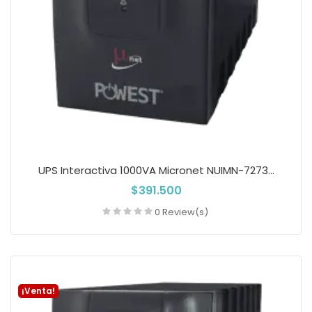
UPS Interactiva 1000VA Micronet NUIMN-7273...
$391.500
0 Review(s)
Añadir a la cesta
¡Venta!