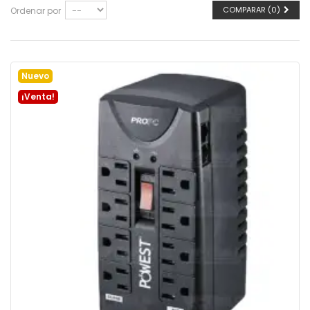
COMPARAR (
0
)
Ordenar por
Nuevo
¡Venta!