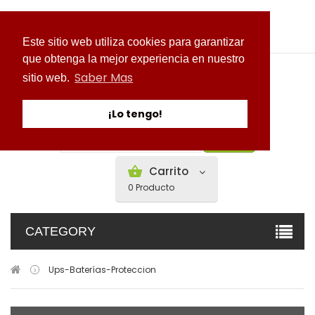
Mi cuenta
Este sitio web utiliza cookies para garantizar
que obtenga la mejor experiencia en nuestro
Saber Mas
sitio web.
¡Lo tengo!
Buscar
Carrito
0
Producto
CATEGORY
Ups-Baterías-Proteccion
>