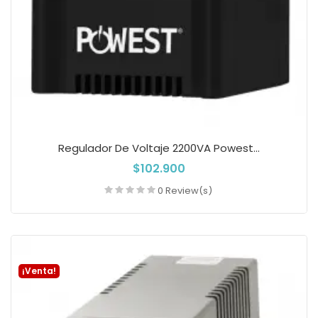
Regulador De Voltaje 2200VA Powest...
$102.900
0 Review(s)
Añadir a la cesta
¡Venta!