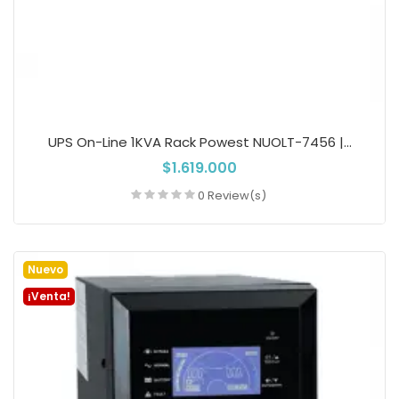
UPS On-Line 1KVA Rack Powest NUOLT-7456 |...
$1.619.000
0 Review(s)
Añadir a la cesta
Nuevo
¡Venta!