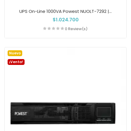
UPS On-Line 1000VA Powest NUOLT-7292 |...
$1.024.700
0 Review(s)
Añadir a la cesta
Nuevo
¡Venta!