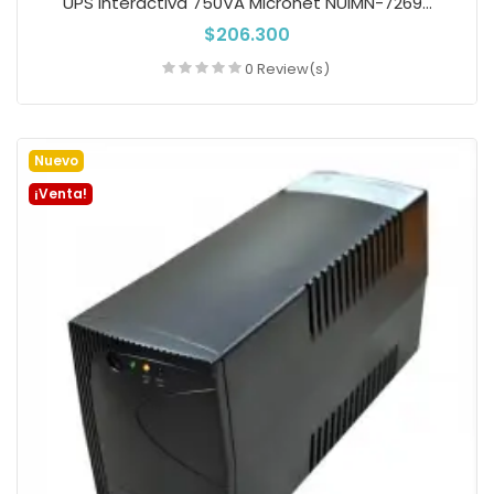
UPS Interactiva 750VA Micronet NUIMN-7269...
$206.300
0 Review(s)
Añadir a la cesta
Nuevo
¡Venta!