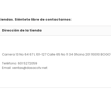
iendas. Siéntete libre de contactarnos:
Dirección de la tienda
Carrera 13 No 64 67 L 101-127
Calle 65 No 11 34 0ficina 201
110010
BOGO
Teléfono: 601 5272059
Email: ventas@dasacctv.net