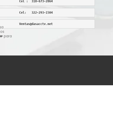
Cel :  310-673-2864
Cel:   322-293-1504
Ventas@dasacctv.net
sa
hos
❤️ para