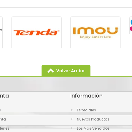
Volver Arriba
nta
Información
o
Especiales
nta
Nuevos Productos
denes
Los Mas Vendidos