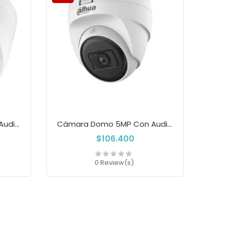
Cámara Domo 5MP Con Audio Dahua...
Cámara Domo 5MP Con Audio Dahua...
$106.400
0 Review(s)
Add to cart