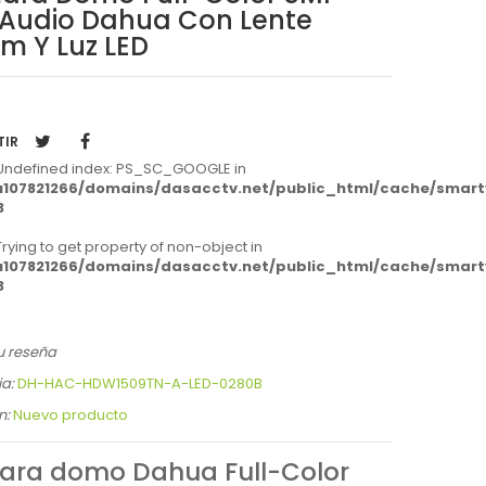
Audio Dahua Con Lente
m Y Luz LED
TIR
 Undefined index: PS_SC_GOOGLE in
107821266/domains/dasacctv.net/public_html/cache/smarty/
3
 Trying to get property of non-object in
107821266/domains/dasacctv.net/public_html/cache/smarty/
3
u reseña
a:
DH-HAC-HDW1509TN-A-LED-0280B
n:
Nuevo producto
ra domo Dahua Full-Color