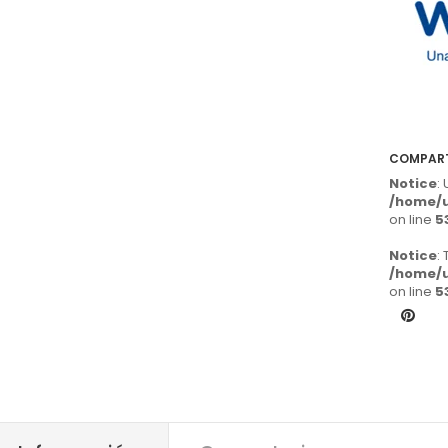
COMPAR
Notice
:
/home/u
on line
5
Notice
:
/home/u
on line
5