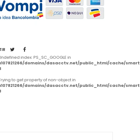
TIR
 Undefined index: PS_SC_GOOGLE in
107821266/domains/dasacctv.net/public_html/cache/smarty/
3
 Trying to get property of non-object in
107821266/domains/dasacctv.net/public_html/cache/smarty/
3