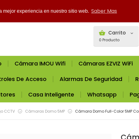
Saber Mas
la mejor experiencia en nuestro sitio web.
Carrito
0
Producto
o
Cámara IMOU Wifi
Cámaras EZVIZ WiFi
roles De Acceso
Alarmas De Seguridad
R
tores
Casa Inteligente
Whatsapp
Pa
go CCTV
Cámaras Domo 5MP
Cámara Domo Full-Color 5MP Con
>
>
Cáma