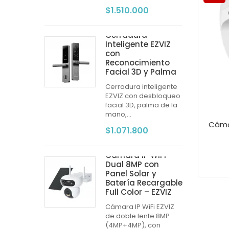
$1.510.000
Cerradura
Inteligente EZVIZ
con
Reconocimiento
Facial 3D y Palma
Cerradura inteligente
EZVIZ con desbloqueo
facial 3D, palma de la
mano,...
$1.071.800
Cámara IP WiFi
Dual 8MP con
Panel Solar y
Batería Recargable
Full Color – EZVIZ
Cámara IP WiFi EZVIZ
de doble lente 8MP
(4MP+4MP), con