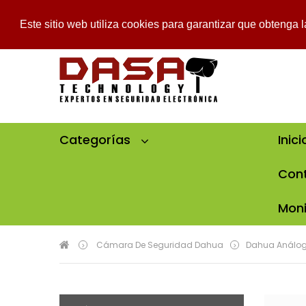
Mi Cuenta
Mi Lista De Deseos
Pedido
Iniciar Sesión
Este sitio web utiliza cookies para garantizar que obtenga 
Categorías
Inici
Cont
Moni
Cámara De Seguridad Dahua
Dahua Análo
>
>