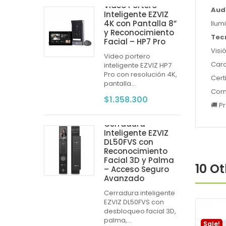
Video Portero
Aud
Inteligente EZVIZ
4K con Pantalla 8”
Ilum
y Reconocimiento
Tec
Facial – HP7 Pro
Visi
Video portero
Car
inteligente EZVIZ HP7
Pro con resolución 4K,
Cert
pantalla...
Com
$1.358.300
🚚 P
Cerradura
Inteligente EZVIZ
DL50FVS con
Reconocimiento
Facial 3D y Palma
10 O
– Acceso Seguro
Avanzado
Cerradura inteligente
EZVIZ DL50FVS con
desbloqueo facial 3D,
palma,...
Sale!