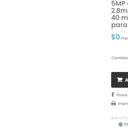
5MP 
2.8m
40 m
para 
$0
impu
Cantida
A
Share
Impr
PAGOS