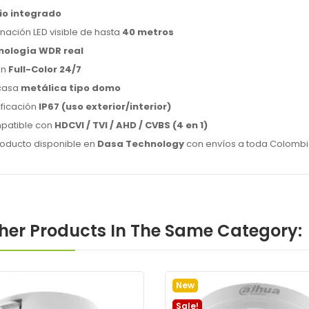
io integrado
inación LED visible de hasta
40 metros
nología WDR real
ón
Full-Color 24/7
casa
metálica tipo domo
ificación
IP67 (uso exterior/interior)
patible con
HDCVI / TVI / AHD / CVBS (4 en 1)
roducto disponible en
Dasa Technology
con envíos a toda Colombi
ther Products In The Same Category:
New
Sale!