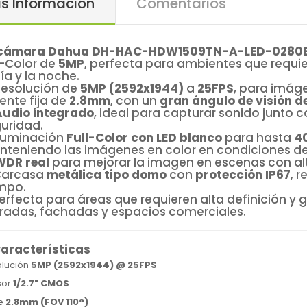
s Información
Comentarios
cámara Dahua DH-HAC-HDW1509TN-A-LED-0280
l-Color de
5MP
, perfecta para ambientes que requi
día y la noche.
Resolución de
5MP (2592x1944)
a
25FPS
, para imáge
Lente fija de
2.8mm
, con un
gran ángulo de visión de
Audio integrado
, ideal para capturar sonido junto
uridad.
Iluminación
Full-Color con LED blanco
para hasta
4
teniendo las imágenes en color en condiciones de
WDR real
para mejorar la imagen en escenas con alt
 Carcasa
metálica tipo domo
con
protección IP67
, 
mpo.
erfecta para áreas que requieren alta definición y
radas, fachadas y espacios comerciales.
aracterísticas
lución
5MP (2592x1944) @ 25FPS
sor
1/2.7" CMOS
te
2.8mm (FOV 110°)