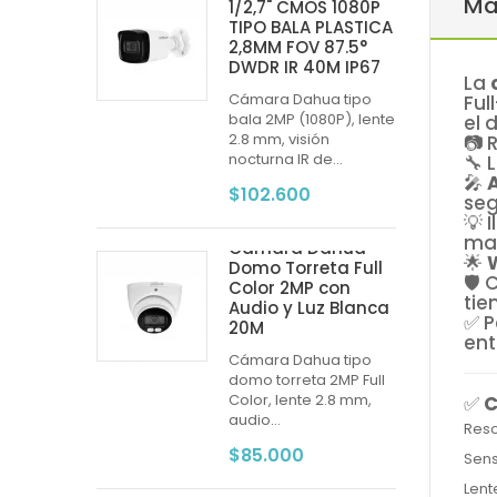
Má
1/2,7" CMOS 1080P
TIPO BALA PLASTICA
2,8MM FOV 87.5°
DWDR IR 40M IP67
La
Cámara Dahua tipo
Ful
bala 2MP (1080P), lente
el 
2.8 mm, visión
📷 
nocturna IR de...
🔧 
🎤
$102.600
seg
💡 
man
Cámara Dahua
🌟
Domo Torreta Full
🛡️
Color 2MP con
tie
Audio y Luz Blanca
✅ P
20M
ent
Cámara Dahua tipo
domo torreta 2MP Full
Color, lente 2.8 mm,
✅
C
audio...
Reso
$85.000
Sen
Len