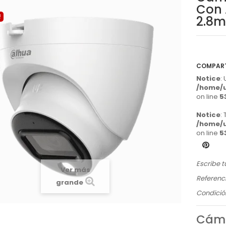
Con 
!
2.8m
COMPAR
Notice
:
/home/u
on line
5
Notice
:
/home/u
on line
5
Escribe t
Ver más
Referenci
grande
Condició
Cáma