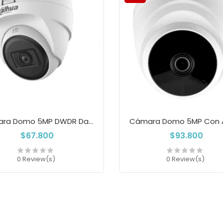
Cámara Domo 5MP DWDR Dahua...
$67.800
$93.800
0 Review(s)
0 Review(s)
Add to cart
Add to cart